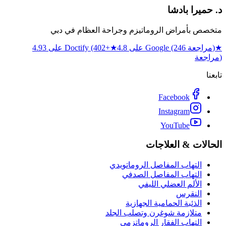
د. حميرا بادشا
متخصص بأمراض الروماتيزم وجراحة العظام في دبي
★
4.8 على Google (246 مراجعة)
★
4.93 على Doctify (402+
مراجعة)
تابعنا
Facebook
Instagram
YouTube
الحالات & العلاجات
التهاب المفاصل الروماتويدي
التهاب المفاصل الصدفي
الألم العضلي الليفي
النقرس
الذئبة الحمامية الجهازية
متلازمة شوغرن وتصلب الجلد
التهاب الفقار الروماتزمي