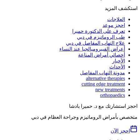
استكشف المزيد
العلاجات
احجز موعد
تعرف على الدكتورة حميرا
طب الروماتيزم في دبي
علاج التهاب المفاصل في دبي
أعراض الفيبروميالجيا عند النساء
أخصائي أمراض المناعة
الأخبار
الأحداث
مدونة التهاب المفاصل
alternative therapies
cutting edge treatment
new treatments
orthopaedics
احجز استشارتك مع د. حميرا بادشا
متخصص بأمراض الروماتيزم وجراحة العظام في دبي
احجز الآن