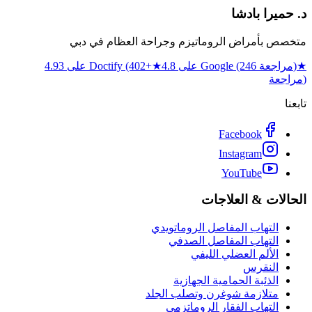
د. حميرا بادشا
متخصص بأمراض الروماتيزم وجراحة العظام في دبي
★
4.8 على Google (246 مراجعة)
★
4.93 على Doctify (402+
مراجعة)
تابعنا
Facebook
Instagram
YouTube
الحالات & العلاجات
التهاب المفاصل الروماتويدي
التهاب المفاصل الصدفي
الألم العضلي الليفي
النقرس
الذئبة الحمامية الجهازية
متلازمة شوغرن وتصلب الجلد
التهاب الفقار الروماتزمي