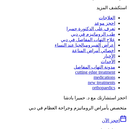
استكشف المزيد
العلاجات
احجز موعد
تعرف على الدكتورة حميرا
طب الروماتيزم في دبي
علاج التهاب المفاصل في دبي
أعراض الفيبروميالجيا عند النساء
أخصائي أمراض المناعة
الأخبار
الأحداث
مدونة التهاب المفاصل
cutting edge treatment
medications
new treatments
orthopaedics
احجز استشارتك مع د. حميرا بادشا
متخصص بأمراض الروماتيزم وجراحة العظام في دبي
احجز الآن