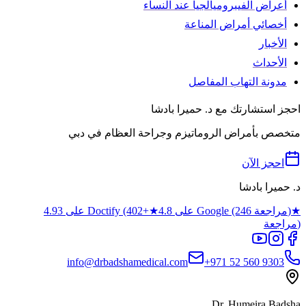
أعراض الفيبروميالجيا عند النساء
أخصائي أمراض المناعة
الأخبار
الأحداث
مدونة التهاب المفاصل
احجز استشارتك مع د. حميرا بادشا
متخصص بأمراض الروماتيزم وجراحة العظام في دبي
احجز الآن
د. حميرا بادشا
★
4.8 على Google (246 مراجعة)
★
4.93 على Doctify (402+
مراجعة)
info@drbadshamedical.com
+971 52 560 9303
Dr. Humeira Badsha