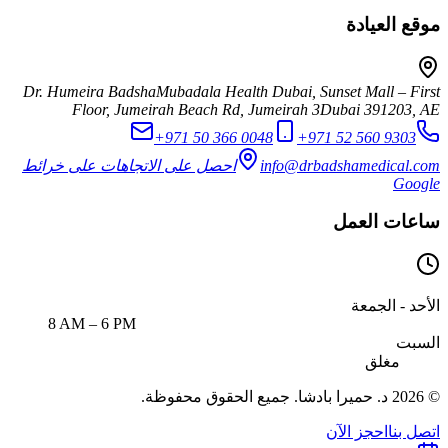
موقع العيادة
Dr. Humeira Badsha
Mubadala Health Dubai, Sunset Mall – First
Floor, Jumeirah Beach Rd, Jumeirah 3
Dubai
391203
,
AE
+971 50 366 0048
+971 52 560 9303
info@drbadshamedical.com
احصل على الاتجاهات على خرائط
Google
ساعات العمل
الأحد - الجمعة
8 AM – 6 PM
السبت
مغلق
© 2026 د. حميرا بادشا. جميع الحقوق محفوظة.
اتصل بنا
احجز الآن