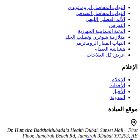
التهاب المفاصل الروماتويدي
التهاب المفاصل الصدفي
الألم العضلي الليفي
النقرس
الذئبة الحمامية الجهازية
متلازمة شوغرن وتصلب الجلد
التهاب الفقار الروماتزمي
هشاشة العظام
عرض كل العلاجات
الإعلام
الإعلام
الأحداث
الأخبار
المدونة
موقع العيادة
Dr. Humeira Badsha
Mubadala Health Dubai, Sunset Mall – First
Floor, Jumeirah Beach Rd, Jumeirah 3
Dubai
391203
,
AE