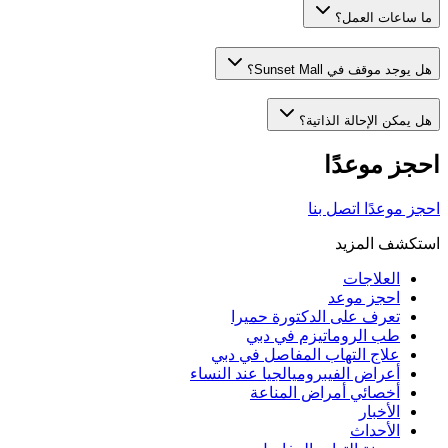
ما ساعات العمل؟
هل يوجد موقف في Sunset Mall؟
هل يمكن الإحالة الذاتية؟
احجز موعدًا
احجز موعدًا
اتصل بنا
استكشف المزيد
العلاجات
احجز موعد
تعرف على الدكتورة حميرا
طب الروماتيزم في دبي
علاج التهاب المفاصل في دبي
أعراض الفيبروميالجيا عند النساء
أخصائي أمراض المناعة
الأخبار
الأحداث