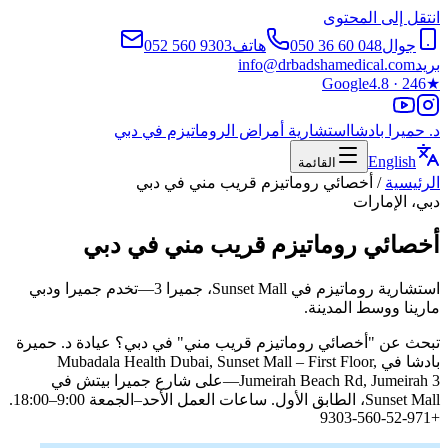
انتقل إلى المحتوى
جوال
050 36 60 048
هاتف
052 560 9303
بريد
info@drbadshamedical.com
Google
4.8 · 246
★
د. حميرا بادشا
استشارية أمراض الروماتيزم في دبي
English
القائمة
الرئيسية
/
أخصائي روماتيزم قريب مني في دبي
دبي، الإمارات
أخصائي روماتيزم قريب مني في دبي
استشارية روماتيزم في Sunset Mall، جميرا 3—تخدم جميرا ودبي
مارينا ووسط المدينة.
تبحث عن "أخصائي روماتيزم قريب مني" في دبي؟ عيادة د. حميرة
بادشا في Mubadala Health Dubai, Sunset Mall – First Floor,
Jumeirah Beach Rd, Jumeirah 3—على شارع جميرا بيتش في
Sunset Mall، الطابق الأول. ساعات العمل الأحد–الجمعة 9:00–18:00.
+971-52-560-9303