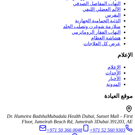
التهاب المفاصل الصدفي
الألم العضلي الليفي
النقرس
الذئبة الحمامية الجهازية
متلازمة شوغرن وتصلب الجلد
التهاب الفقار الروماتزمي
هشاشة العظام
عرض كل العلاجات
الإعلام
الإعلام
الأحداث
الأخبار
المدونة
موقع العيادة
Dr. Humeira Badsha
Mubadala Health Dubai, Sunset Mall – First
Floor, Jumeirah Beach Rd, Jumeirah 3
Dubai
391203
,
AE
+971 50 366 0048
+971 52 560 9303