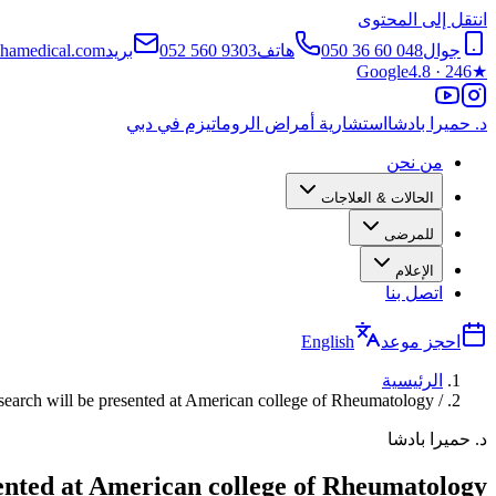
انتقل إلى المحتوى
جوال
050 36 60 048
هاتف
052 560 9303
بريد
hamedical.com
Google
4.8 · 246
★
د. حميرا بادشا
استشارية أمراض الروماتيزم في دبي
من نحن
الحالات & العلاجات
للمرضى
الإعلام
اتصل بنا
احجز موعد
English
الرئيسية
search will be presented at American college of Rheumatology
/
د. حميرا بادشا
ented at American college of Rheumatology