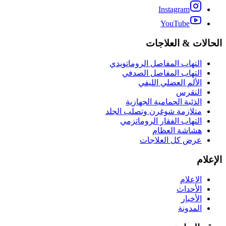
Instagram
YouTube
الحالات & العلاجات
التهاب المفاصل الروماتويدي
التهاب المفاصل الصدفي
الألم العضلي الليفي
النقرس
الذئبة الحمامية الجهازية
متلازمة شوغرن وتصلب الجلد
التهاب الفقار الروماتزمي
هشاشة العظام
عرض كل العلاجات
الإعلام
الإعلام
الأحداث
الأخبار
المدونة