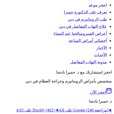
احجز موعد
تعرف على الدكتورة حميرا
طب الروماتيزم في دبي
علاج التهاب المفاصل في دبي
أعراض الفيبروميالجيا عند النساء
أخصائي أمراض المناعة
الأخبار
الأحداث
مدونة التهاب المفاصل
احجز استشارتك مع د. حميرا بادشا
متخصص بأمراض الروماتيزم وجراحة العظام في دبي
احجز الآن
د. حميرا بادشا
★
4.8 على Google (246 مراجعة)
★
4.93 على Doctify (402+