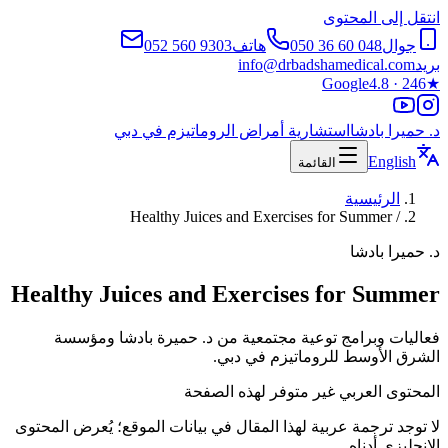
انتقل إلى المحتوى
جوال
050 36 60 048
هاتف
052 560 9303
بريد
info@drbadshamedical.com
Google
4.8 · 246
★
د. حميرا بادشا
استشارية أمراض الروماتيزم في دبي
English
القائمة
الرئيسية
Healthy Juices and Exercises for Summer
/
د. حميرا بادشا
Healthy Juices and Exercises for Summer
فعاليات وبرامج توعية مجتمعية من د. حميرة بادشا ومؤسسة
الشرق الأوسط للروماتيزم في دبي.
المحتوى العربي غير متوفر لهذه الصفحة
لا توجد ترجمة عربية لهذا المقال في بيانات الموقع؛ يُعرض المحتوى
الإنجليزي أدناه.