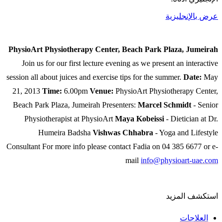
عرض بالإنجليزية
PhysioArt Physiotherapy Center, Beach Park Plaza, Jumeirah
Join us for our first lecture evening as we present an interactive
session all about juices and exercise tips for the summer.
Date:
May
21, 2013
Time:
6.00pm
Venue:
PhysioArt Physiotherapy Center,
Beach Park Plaza, Jumeirah Presenters:
Marcel Schmidt
- Senior
Physiotherapist at PhysioArt
Maya Kobeissi
- Dietician at Dr.
Humeira Badsha
Vishwas Chhabra
- Yoga and Lifestyle
Consultant For more info please contact Fadia on 04 385 6677 or e-
mail
info@physioart-uae.com
استكشف المزيد
العلاجات