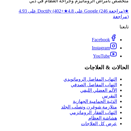
متخصص بأمراض الروماتيزم وجراحة العظام في دبي
★
4.8 على Google (246 مراجعة)
★
4.93 على Doctify (402+
مراجعة)
تابعنا
Facebook
Instagram
YouTube
الحالات & العلاجات
التهاب المفاصل الروماتويدي
التهاب المفاصل الصدفي
الألم العضلي الليفي
النقرس
الذئبة الحمامية الجهازية
متلازمة شوغرن وتصلب الجلد
التهاب الفقار الروماتزمي
هشاشة العظام
عرض كل العلاجات