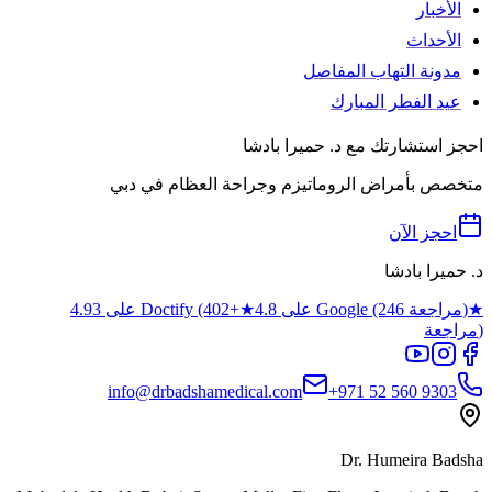
الأخبار
الأحداث
مدونة التهاب المفاصل
عيد الفطر المبارك
احجز استشارتك مع د. حميرا بادشا
متخصص بأمراض الروماتيزم وجراحة العظام في دبي
احجز الآن
د. حميرا بادشا
★
4.8 على Google (246 مراجعة)
★
4.93 على Doctify (402+
مراجعة)
info@drbadshamedical.com
+971 52 560 9303
Dr. Humeira Badsha