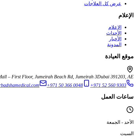
عرض كل العلاجات
الإعلام
الإعلام
الأحداث
الأخبار
المدونة
موقع العيادة
all – First Floor, Jumeirah Beach Rd, Jumeirah 3
Dubai
391203
,
AE
rbadshamedical.com
+971 50 366 0048
+971 52 560 9303
ساعات العمل
الأحد - الجمعة
السبت