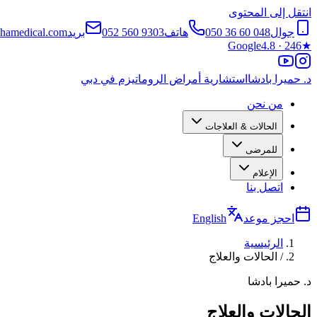
انتقل إلى المحتوى
جوال
050 36 60 048
هاتف
052 560 9303
بريد
hamedical.com
Google
4.8 · 246
★
د. حميرا بادشا
استشارية أمراض الروماتيزم في دبي
من نحن
الحالات & العلاجات
للمرضى
الإعلام
اتصل بنا
احجز موعد
English
الرئيسية
/
الحالات والعلاج
د. حميرا بادشا
الحالات والعلاج