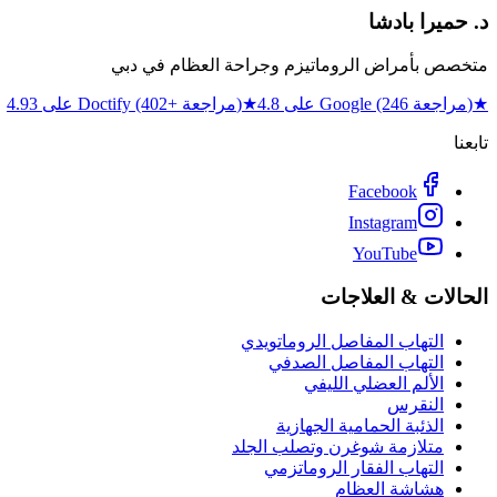
د. حميرا بادشا
متخصص بأمراض الروماتيزم وجراحة العظام في دبي
★
4.8 على Google (246 مراجعة)
★
4.93 على Doctify (402+ مراجعة)
تابعنا
Facebook
Instagram
YouTube
الحالات & العلاجات
التهاب المفاصل الروماتويدي
التهاب المفاصل الصدفي
الألم العضلي الليفي
النقرس
الذئبة الحمامية الجهازية
متلازمة شوغرن وتصلب الجلد
التهاب الفقار الروماتزمي
هشاشة العظام